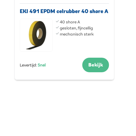
EKI 491 EPDM celrubber 40 shore A
40 shore A
gesloten, fijncellig
mechanisch sterk
Bekijk
Levertijd
:
Snel