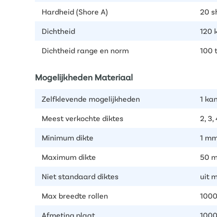
Hardheid (Shore A)
20 s
Dichtheid
120 
Dichtheid range en norm
100 
Mogelijkheden Materiaal
Zelfklevende mogelijkheden
1 kan
Meest verkochte diktes
2, 3,
Minimum dikte
1 m
Maximum dikte
50 
Niet standaard diktes
uit 
Max breedte rollen
100
Afmeting plaat
1000