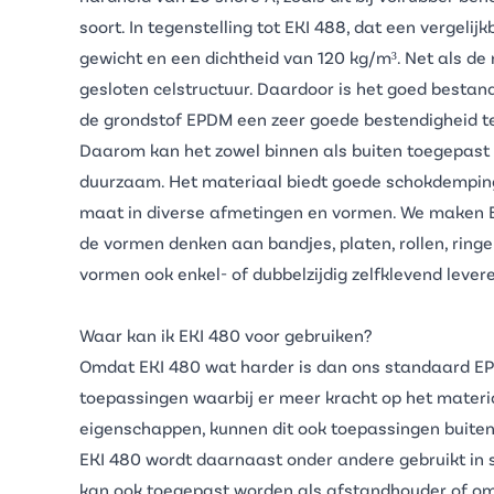
soort. In tegenstelling tot
EKI 488
, dat een vergelijk
gewicht en een dichtheid van 120 kg/m³. Net als d
gesloten celstructuur. Daardoor is het goed bestand
de grondstof
EPDM
een zeer goede bestendigheid te
Daarom kan het zowel binnen als buiten toegepast 
duurzaam. Het materiaal biedt goede schokdemping e
maat in diverse afmetingen en vormen. We maken E
de vormen denken aan bandjes, platen, rollen, ringe
vormen ook enkel- of dubbelzijdig zelfklevend lever
Waar kan ik EKI 480 voor gebruiken?
Omdat EKI 480 wat harder is dan ons standaard EPD
toepassingen waarbij er meer kracht op het mater
eigenschappen, kunnen dit ook toepassingen buiten z
EKI 480 wordt daarnaast onder andere gebruikt in
kan ook toegepast worden als afstandhouder of om