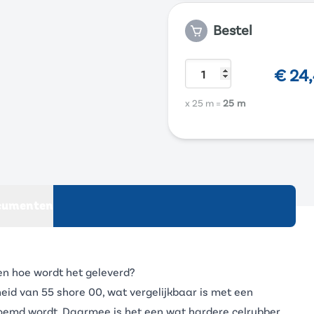
Bestel
€
24
x 25 m
=
25 m
cumenten
en hoe wordt het geleverd?
eid van 55 shore 00, wat vergelijkbaar is met een
emd wordt. Daarmee is het een wat hardere celrubber