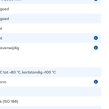
 goed
 goed
ht
ht
/evenwijdig
C tot +80 °C, kortstondig +100 °C
orm
% (ISO 188)