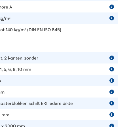
hore A
kg/m³
tot 140 kg/m³ (DIN EN ISO 845)
t, 2 kanten, zonder
 4, 5, 6, 8, 10 mm
m
mm
masterblokken schilt EKI iedere dikte
0 mm
 x 2000 mm