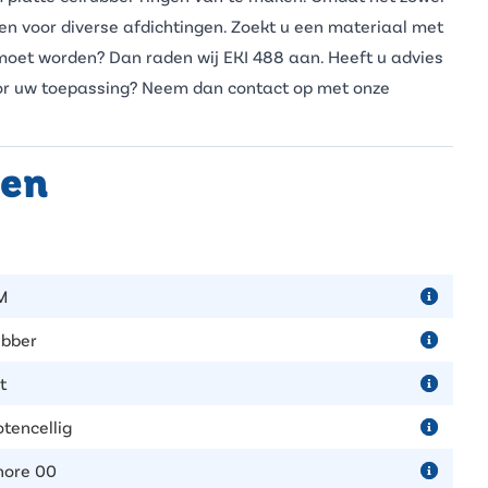
rden voor diverse afdichtingen. Zoekt u een materiaal met
 moet worden? Dan raden wij EKI 488 aan. Heeft u advies
voor uw toepassing? Neem dan
contact
op met onze
pen
M
ubber
t
otencellig
hore 00