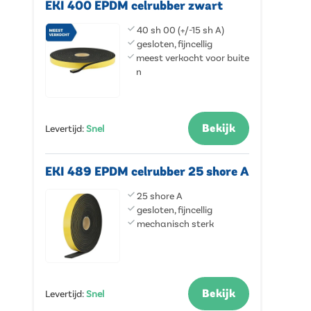
EKI 400 EPDM celrubber zwart
40 sh 00 (+/-15 sh A)
gesloten, fijncellig
meest verkocht voor buite
n
Bekijk
Levertijd
:
Snel
EKI 489 EPDM celrubber 25 shore A
25 shore A
gesloten, fijncellig
mechanisch sterk
Bekijk
Levertijd
:
Snel