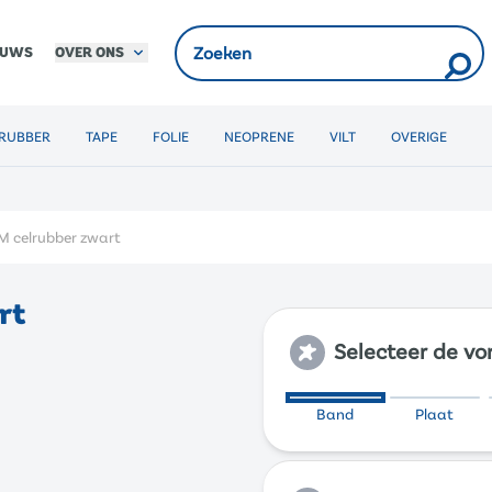
OVER ONS
EUWS
RUBBER
TAPE
FOLIE
NEOPRENE
VILT
OVERIGE
M celrubber zwart
rt
Selecteer de v
Band
Plaat