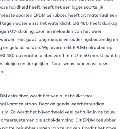
bare hardheid heeft, heeft het een lager soortelijk
e meeste soorten
EPDM celrubber
, heeft dit materiaal een
 tegen water en is het waterdicht. EKI 480 heeft dankzij
gen UV-straling, ozon en invloeden van het weer.
worden. Het gaat lang mee, is verouderingsbestendig en
n geluidsisolatie. Wij leveren dit EPDM celrubber op
KI 480 op maat in diktes van 1 mm t/m 50 mm. U kunt bij
n, blokjes en dergelijken. Naar wens kunnen wij deze
en.
M celrubber, wordt het veelal gebruikt voor
iaal komt te staan. Door de goede weerbestendige
ijn. Zo wordt het bijvoorbeeld veel gebruikt in de bouw.
 sorteersystemen als schokdemping. Dit EPDM celrubber
 platte celrubber ringen van te maken. Omdat het zowel