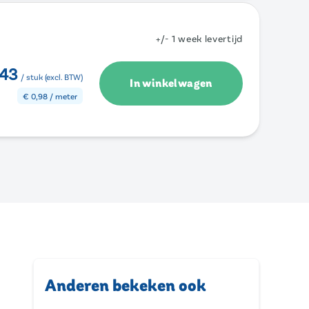
+/- 1 week levertijd
,43
/ stuk (excl. BTW)
In winkelwagen
€
0,98
/ meter
Anderen bekeken ook