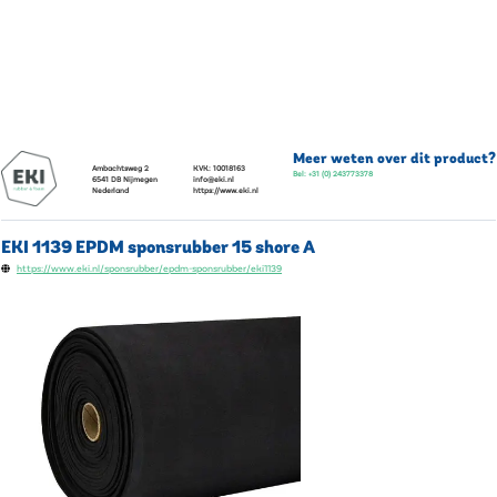
Meer weten over dit product?
Ambachtsweg 2
KVK:
10018163
Bel:
+31 (0) 243773378
6541 DB
Nijmegen
info@eki.nl
Nederland
https://www.eki.nl
EKI 1139 EPDM sponsrubber 15 shore A
https://www.eki.nl/sponsrubber/epdm-sponsrubber/eki1139