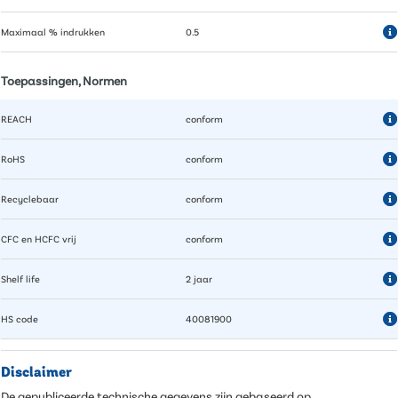
Maximaal % indrukken
0.5
Toepassingen, Normen
REACH
conform
RoHS
conform
Recyclebaar
conform
CFC en HCFC vrij
conform
Shelf life
2 jaar
HS code
40081900
Disclaimer
De gepubliceerde technische gegevens zijn gebaseerd op