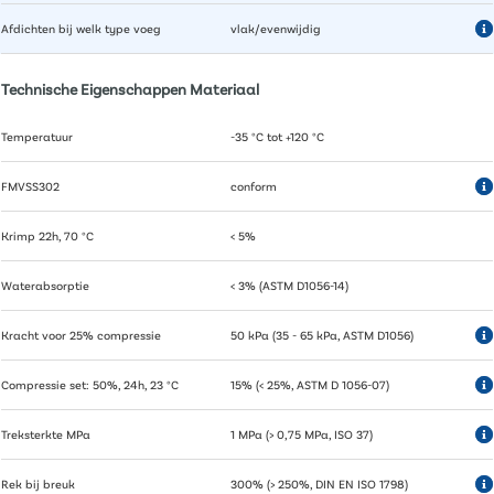
Afdichten bij welk type voeg
vlak/evenwijdig
Technische Eigenschappen Materiaal
Temperatuur
-35 °C tot +120 °C
FMVSS302
conform
Krimp 22h, 70 °C
< 5%
Waterabsorptie
< 3% (ASTM D1056-14)
Kracht voor 25% compressie
50 kPa (35 - 65 kPa, ASTM D1056)
Compressie set: 50%, 24h, 23 °C
15% (< 25%, ASTM D 1056-07)
Treksterkte MPa
1 MPa (> 0,75 MPa, ISO 37)
Rek bij breuk
300% (> 250%, DIN EN ISO 1798)