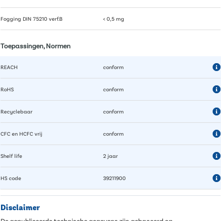
Fogging DIN 75210 verf.B
< 0,5 mg
Toepassingen, Normen
REACH
conform
RoHS
conform
Recyclebaar
conform
CFC en HCFC vrij
conform
Shelf life
2 jaar
HS code
39211900
Disclaimer
De gepubliceerde technische gegevens zijn gebaseerd op