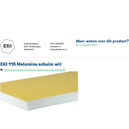
Meer weten over dit product?
Ambachtsweg 2
KVK:
10018163
Bel:
+31 (0) 243773378
6541 DB
Nijmegen
info@eki.nl
Nederland
https://www.eki.nl
EKI 115 Melamine schuim wit
https://www.eki.nl/schuim/melamine-schuim/eki115