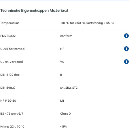
Technische Eigenschappen Materiaal
Temperatuur
-30 °C tot +150 °C, kortstondig +155 °C
FMVSS302
conform
UL94 horizontaal
HF1
UL 94 verticaal
V0
DIN 4102 deel 1
B1
DIN 54837
S4, SR2, ST2
NF P 92-501
M1
BS 476 part 6/7
Class 0
Krimp 22h, 70 °C
< 5%