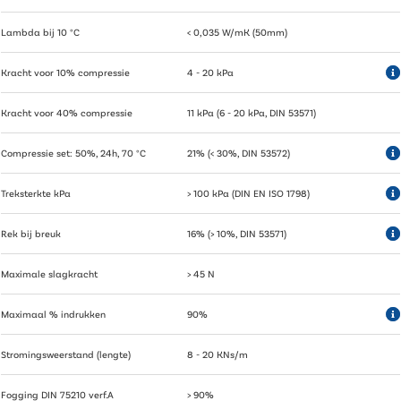
Lambda bij 10 °C
< 0,035 W/mK (50mm)
Kracht voor 10% compressie
4 - 20 kPa
Kracht voor 40% compressie
11 kPa (6 - 20 kPa, DIN 53571)
Compressie set: 50%, 24h, 70 °C
21% (< 30%, DIN 53572)
Treksterkte kPa
> 100 kPa (DIN EN ISO 1798)
Rek bij breuk
16% (> 10%, DIN 53571)
Maximale slagkracht
> 45 N
Maximaal % indrukken
90%
Stromingsweerstand (lengte)
8 - 20 KNs/m
Fogging DIN 75210 verf.A
> 90%