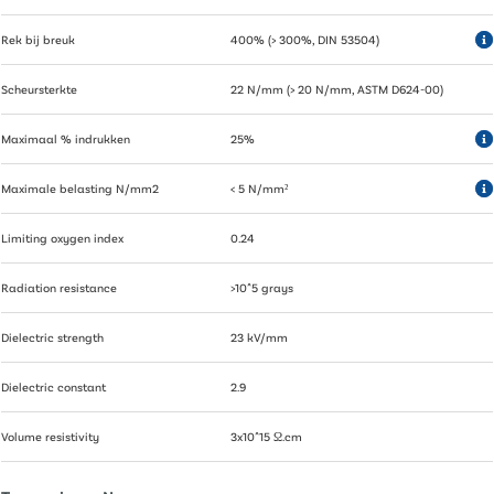
Rek bij breuk
400% (> 300%, DIN 53504)
Scheursterkte
22 N/mm (> 20 N/mm, ASTM D624-00)
Maximaal % indrukken
25%
Maximale belasting N/mm2
< 5 N/mm²
Limiting oxygen index
0.24
Radiation resistance
>10^5 grays
Dielectric strength
23 kV/mm
Dielectric constant
2.9
Volume resistivity
3x10^15 Ω.cm