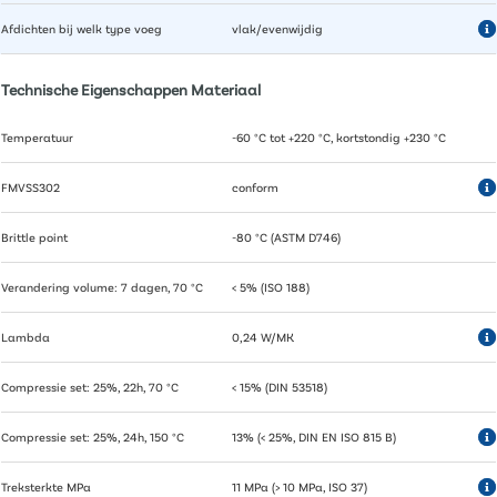
Afdichten bij welk type voeg
vlak/evenwijdig
Technische Eigenschappen Materiaal
Temperatuur
-60 °C tot +220 °C, kortstondig +230 °C
FMVSS302
conform
Brittle point
-80 °C (ASTM D746)
Verandering volume: 7 dagen, 70 °C
< 5% (ISO 188)
Lambda
0,24 W/MK
Compressie set: 25%, 22h, 70 °C
< 15% (DIN 53518)
Compressie set: 25%, 24h, 150 °C
13% (< 25%, DIN EN ISO 815 B)
Treksterkte MPa
11 MPa (> 10 MPa, ISO 37)