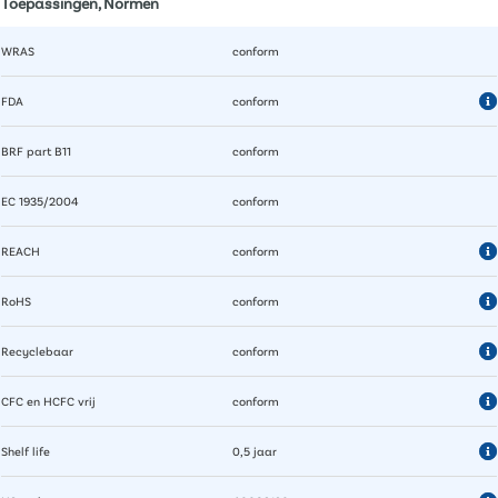
Toepassingen, Normen
WRAS
conform
FDA
conform
BRF part B11
conform
EC 1935/2004
conform
REACH
conform
RoHS
conform
Recyclebaar
conform
CFC en HCFC vrij
conform
Shelf life
0,5 jaar