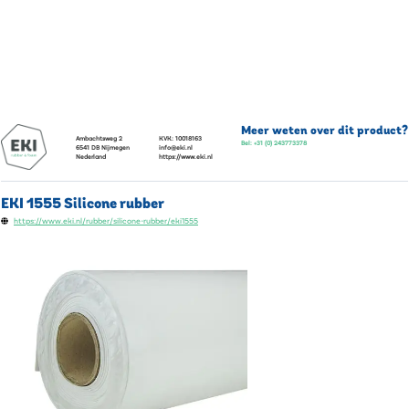
Meer weten over dit product?
Ambachtsweg 2
KVK:
10018163
Bel:
+31 (0) 243773378
6541 DB
Nijmegen
info@eki.nl
Nederland
https://www.eki.nl
EKI 1555 Silicone rubber
https://www.eki.nl/rubber/silicone-rubber/eki1555