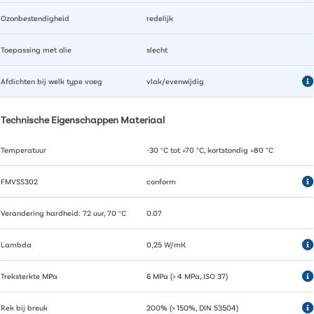
Ozonbestendigheid
redelijk
Toepassing met olie
slecht
Afdichten bij welk type voeg
vlak/evenwijdig
Technische Eigenschappen Materiaal
Temperatuur
-30 °C tot +70 °C, kortstondig +80 °C
FMVSS302
conform
Verandering hardheid: 72 uur, 70 °C
0.07
Lambda
0,25 W/mK
Treksterkte MPa
6 MPa (> 4 MPa, ISO 37)
Rek bij breuk
200% (> 150%, DIN 53504)