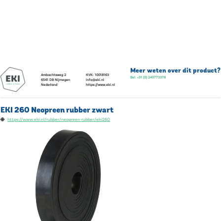
Meer weten over dit product?
Ambachtsweg 2
KVK:
10018163
Bel:
+31 (0) 243773378
6541 DB
Nijmegen
info@eki.nl
Nederland
https://www.eki.nl
EKI 260 Neopreen rubber zwart
https://www.eki.nl/rubber/neopreen-rubber/eki260