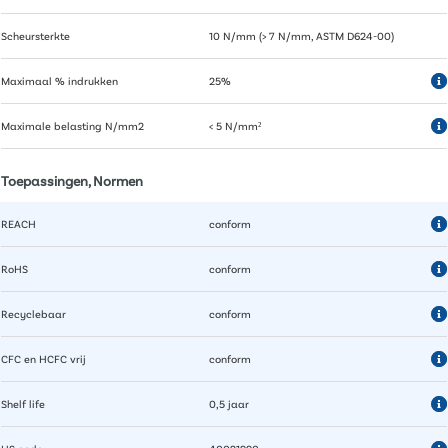
Scheursterkte
10 N/mm (> 7 N/mm, ASTM D624-00)
Maximaal % indrukken
25%
Maximale belasting N/mm2
< 5 N/mm²
Toepassingen, Normen
REACH
conform
RoHS
conform
Recyclebaar
conform
CFC en HCFC vrij
conform
Shelf life
0,5 jaar