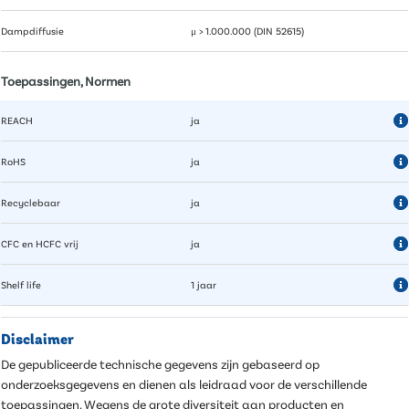
Dampdiffusie
μ > 1.000.000 (DIN 52615)
Toepassingen, Normen
REACH
ja
RoHS
ja
Recyclebaar
ja
CFC en HCFC vrij
ja
Shelf life
1 jaar
Disclaimer
De gepubliceerde technische gegevens zijn gebaseerd op
onderzoeksgegevens en dienen als leidraad voor de verschillende
toepassingen. Wegens de grote diversiteit aan producten en