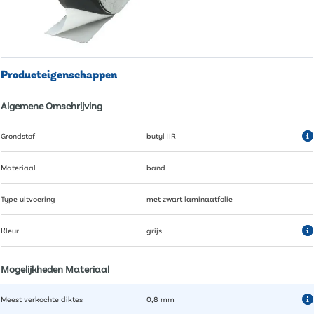
Producteigenschappen
Algemene Omschrijving
Grondstof
butyl IIR
Materiaal
band
Type uitvoering
met zwart laminaatfolie
Kleur
grijs
Mogelijkheden Materiaal
Meest verkochte diktes
0,8 mm