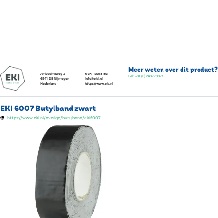
Meer weten over dit product?
Ambachtsweg 2
KVK:
10018163
Bel:
+31 (0) 243773378
6541 DB
Nijmegen
info@eki.nl
Nederland
https://www.eki.nl
EKI 6007 Butylband zwart
https://www.eki.nl/overige/butylband/eki6007