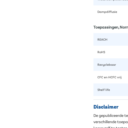
Dampdiffusie
Toepassingen, Nor
REACH
RoHS
Recyclebaar
CFC en HCFC vrij
Shelf life
Disclaimer
De gepubliceerde t
verschillende toep
koper zelf te teste