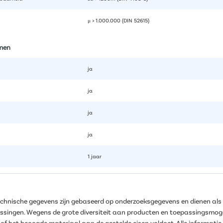
μ > 1.000.000 (DIN 52615)
men
ja
ja
ja
ja
1 jaar
echnische gegevens zijn gebaseerd op onderzoeksgegevens en dienen als 
assingen. Wegens de grote diversiteit aan producten en toepassingsmoge
n of het beoogde materiaal aan de gestelde eisen voldoet. Alle informatie