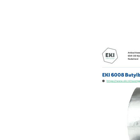
Ambachtsw
6541 DB
Ni
Nederland
EKI 6008 Butylb
https://www.eki.nl/overi