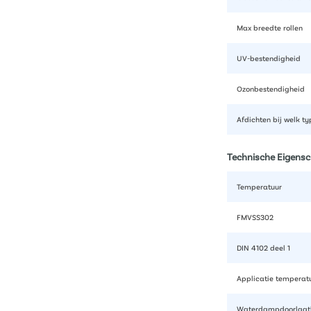
Max breedte rollen
UV-bestendigheid
Ozonbestendigheid
Afdichten bij welk t
Technische Eigens
Temperatuur
FMVSS302
DIN 4102 deel 1
Applicatie temperat
Waterdampdoorlaat