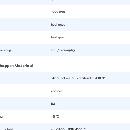
1000 mm
heel goed
heel goed
ype voeg
vlak/evenwijdig
chappen Materiaal
-40 °C tot +90 °C, kortstondig +100 °C
conform
B2
uur
> 5 °C
baarheid
sd > 1200m (DIN 4108-3)