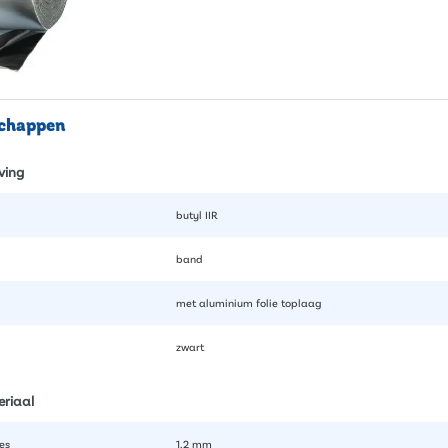
schappen
ving
butyl IIR
band
met aluminium folie toplaag
zwart
eriaal
es
1,2 mm