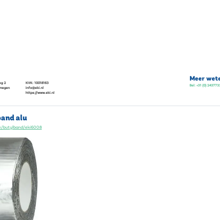
Meer wete
eg 2
KVK:
10018163
Bel:
+31 (0) 243773
jmegen
info@eki.nl
https://www.eki.nl
and alu
ge/butylband/eki6008