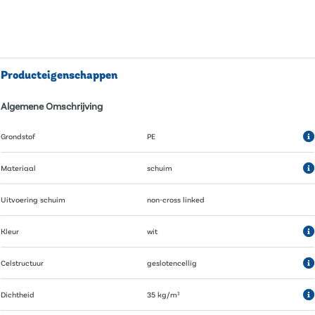
Producteigenschappen
Algemene Omschrijving
Grondstof
PE
Materiaal
schuim
Uitvoering schuim
non-cross linked
Kleur
wit
Celstructuur
geslotencellig
Dichtheid
35 kg/m³