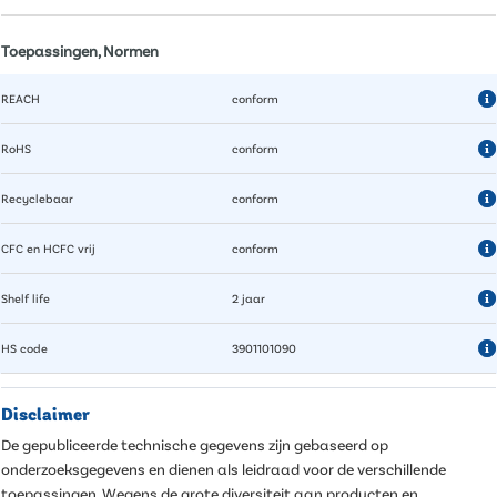
Toepassingen, Normen
REACH
conform
RoHS
conform
Recyclebaar
conform
CFC en HCFC vrij
conform
Shelf life
2 jaar
HS code
3901101090
Disclaimer
De gepubliceerde technische gegevens zijn gebaseerd op
onderzoeksgegevens en dienen als leidraad voor de verschillende
toepassingen. Wegens de grote diversiteit aan producten en