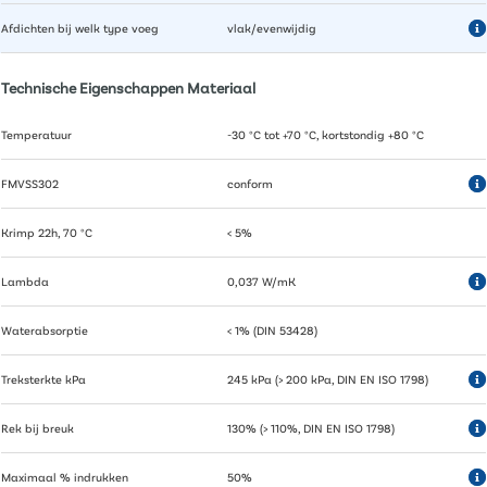
Afdichten bij welk type voeg
vlak/evenwijdig
Technische Eigenschappen Materiaal
Temperatuur
-30 °C tot +70 °C, kortstondig +80 °C
FMVSS302
conform
Krimp 22h, 70 °C
< 5%
Lambda
0,037 W/mK
Waterabsorptie
< 1% (DIN 53428)
Treksterkte kPa
245 kPa (> 200 kPa, DIN EN ISO 1798)
Rek bij breuk
130% (> 110%, DIN EN ISO 1798)
Maximaal % indrukken
50%