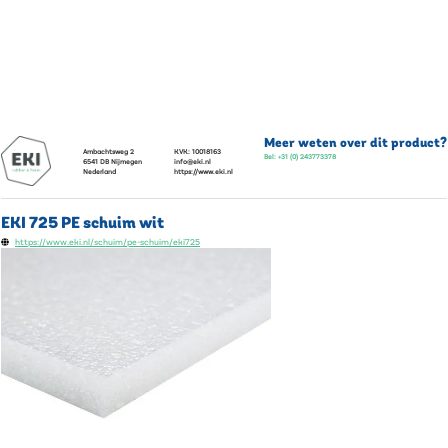
Meer weten over dit product?
Ambachtsweg 2
KVK:
10018163
Bel:
+31 (0) 243773378
6541 DB
Nijmegen
info@eki.nl
Nederland
https://www.eki.nl
EKI 725 PE schuim wit
https://www.eki.nl/schuim/pe-schuim/eki725