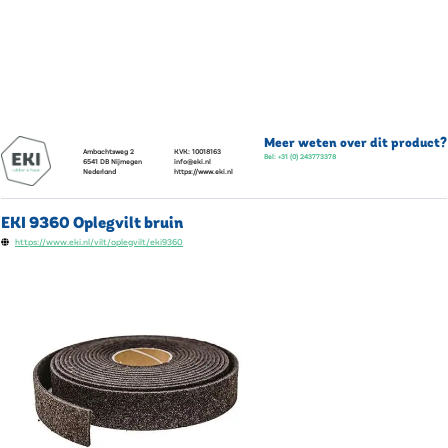
Meer weten over dit product?
Ambachtsweg 2
KVK:
10018163
Bel:
+31 (0) 243773378
6541 DB
Nijmegen
info@eki.nl
Nederland
https://www.eki.nl
EKI 9360 Oplegvilt bruin
https://www.eki.nl/vilt/oplegvilt/eki9360