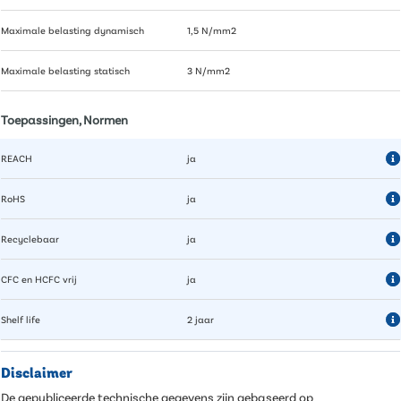
Maximale belasting dynamisch
1,5 N/mm2
Maximale belasting statisch
3 N/mm2
Toepassingen, Normen
REACH
ja
RoHS
ja
Recyclebaar
ja
CFC en HCFC vrij
ja
Shelf life
2 jaar
Disclaimer
De gepubliceerde technische gegevens zijn gebaseerd op