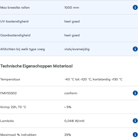
Max breedte rollen
1000 mm
UV-bestendigheid
heel goed
Ozonbestendigheid
heel goed
Afdichten bij welk type voeg
vlak/evenwijdig
Technische Eigenschappen Materiaal
Temperatuur
-40 °C tot +120 °C, kortstondig +130 °C
FMVSS302
conform
Krimp 22h, 70 °C
< 5%
Lambda
0,048 W/mK
Maximaal % indrukken
25%