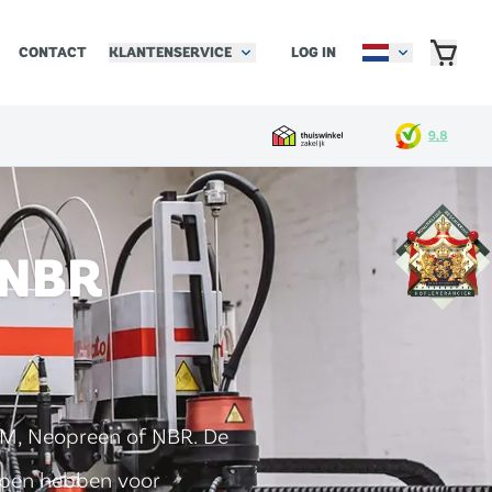
KLANTENSERVICE
LOG IN
CONTACT
 NBR
DM, Neopreen of NBR. De
ppen hebben voor