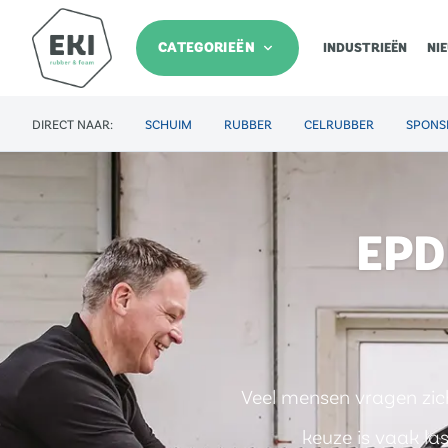
CATEGORIEËN
INDUSTRIEËN
NI
DIRECT NAAR:
SCHUIM
RUBBER
CELRUBBER
SPONS
EPD
Veel mensen vragen zic
keuze is vaak l