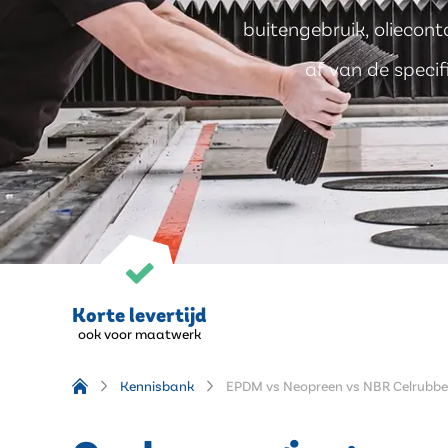
buitengebruik, olieconta
af van de specif
Korte levertijd
ook voor maatwerk
Kennisbank
EPDM vs Neopreen vs NBR Celrubbe