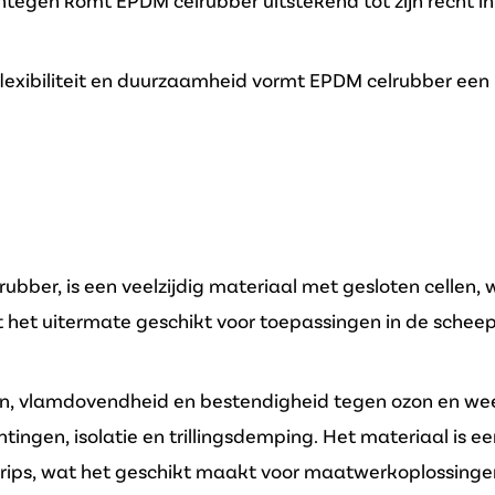
ntegen komt EPDM celrubber uitstekend tot zijn recht in 
flexibiliteit en duurzaamheid vormt EPDM celrubber ee
ubber, is een veelzijdig materiaal met gesloten cellen,
het uitermate geschikt voor toepassingen in de schee
n, vlamdovendheid en bestendigheid tegen ozon en wee
htingen, isolatie en trillingsdemping. Het materiaal is 
strips, wat het geschikt maakt voor maatwerkoplossinge