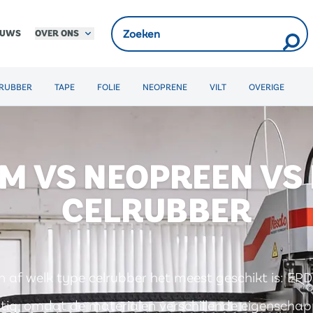
OVER ONS
EUWS
RUBBER
TAPE
FOLIE
NEOPRENE
VILT
OVERIGE
M VS NEOPREEN VS
CELRUBBER
h af welk type celrubber het meest geschikt is: EP
astig, omdat de materialen verschillende eigenscha