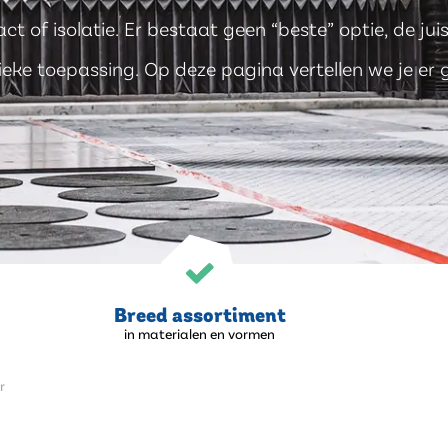
ct of isolatie. Er bestaat geen “beste” optie, de ju
ieke toepassing. Op deze pagina vertellen we je er
Breed assortiment
in materialen en vormen
r