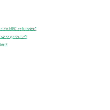
n en NBR celrubber?
voor gebruikt?
len?