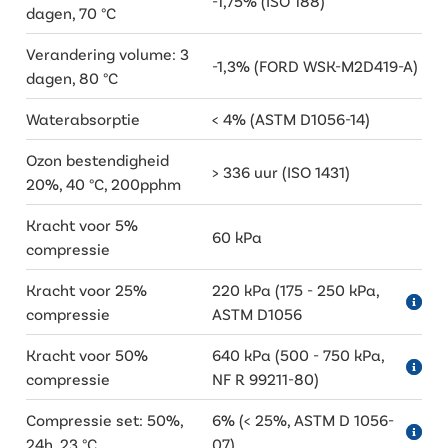
-1,75% (ISO 188)
dagen, 70 °C
Verandering volume: 3
-1,3% (FORD WSK-M2D419-A)
dagen, 80 °C
Waterabsorptie
< 4% (ASTM D1056-14)
Ozon bestendigheid
> 336 uur (ISO 1431)
20%, 40 °C, 200pphm
Kracht voor 5%
60 kPa
compressie
Kracht voor 25%
220 kPa (175 - 250 kPa,
compressie
ASTM D1056
Kracht voor 50%
640 kPa (500 - 750 kPa,
compressie
NF R 99211-80)
Compressie set: 50%,
6% (< 25%, ASTM D 1056-
24h, 23 °C
07)