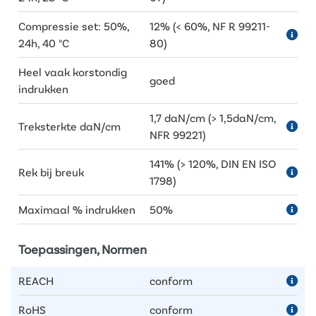
Compressie set: 50%,
12% (< 60%, NF R 99211-
24h, 40 °C
80)
Heel vaak korstondig
goed
indrukken
1,7 daN/cm (> 1,5daN/cm,
Treksterkte daN/cm
NFR 99221)
141% (> 120%, DIN EN ISO
Rek bij breuk
1798)
Maximaal % indrukken
50%
Toepassingen, Normen
REACH
conform
RoHS
conform