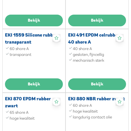
Bekijk
Bekijk
EKI 1559 Silicone rubber
EKI 491 EPDM celrubber
transparant
40 shore A
60 shore A
40 shore A
transparant
gesloten, fijncellig
mechanisch sterk
Bekijk
Bekijk
EKI 870 EPDM rubber
EKI 880 NBR rubber zwart
zwart
60 shore A
hoge kwaliteit
65 shore A
langdurig contact olie
hoge kwaliteit