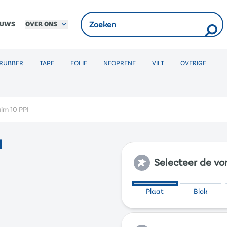
OVER ONS
EUWS
RUBBER
TAPE
FOLIE
NEOPRENE
VILT
OVERIGE
uim 10 PPI
I
Selecteer de v
Plaat
Blok