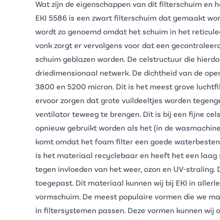
Wat zijn de eigenschappen van dit filterschuim en 
EKI 5586 is een zwart
filterschuim
dat gemaakt word
wordt zo genoemd omdat het schuim in het reticule
vonk zorgt er vervolgens voor dat een gecontroleer
schuim geblazen worden. De celstructuur die hierd
driedimensionaal netwerk. De dichtheid van de open
3800 en 5200 micron. Dit is het meest grove luchtfi
ervoor zorgen dat grote vuildeeltjes worden tegeng
ventilator teweeg te brengen. Dit is bij een fijne ce
opnieuw gebruikt worden als het (in de wasmachine
komt omdat het foam filter een goede waterbesten
is het materiaal recyclebaar en heeft het een laag 
tegen invloeden van het weer, ozon en UV-straling.
toegepast. Dit materiaal kunnen wij bij EKI in allerl
vormschuim. De meest populaire vormen die we make
in filtersystemen passen. Deze vormen kunnen wi