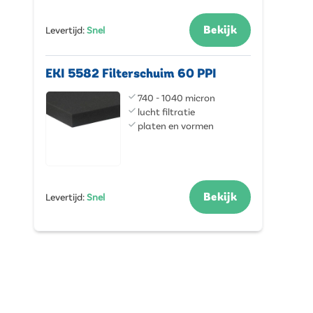
Bekijk
Levertijd
:
Snel
EKI 5582 Filterschuim 60 PPI
740 - 1040 micron
lucht filtratie
platen en vormen
Bekijk
Levertijd
:
Snel