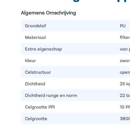
Algemene Omschrijving
Grondstof
PU
Materiaal
filt
Extra eigenschap
van 
Kleur
zwar
Celstructuur
open
Dichtheid
25 k
Dichtheid range en norm
22 t
Celgrootte PPI
10 PP
Celgrootte
3800