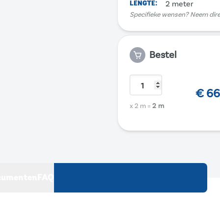
LENGTE
:
2 meter
Specifieke wensen? Neem dir
Bestel
€
66
x 2 m
=
2 m
cumenten
FAQ