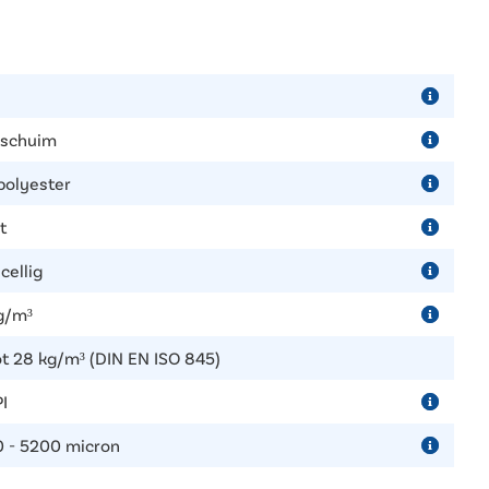
erschuim
polyester
t
cellig
g/m³
ot 28 kg/m³ (DIN EN ISO 845)
I
 - 5200 micron