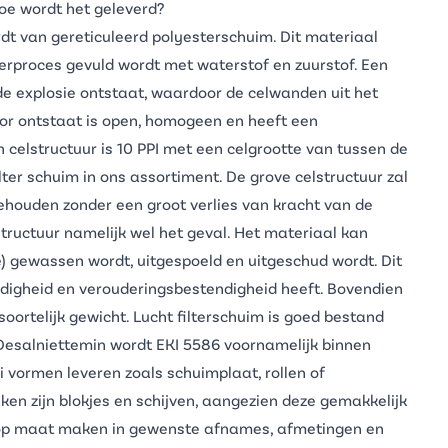
hoe wordt het geleverd?
t van gereticuleerd polyesterschuim. Dit materiaal
erproces gevuld wordt met waterstof en zuurstof. Een
de explosie ontstaat, waardoor de celwanden uit het
oor ontstaat is open, homogeen en heeft een
 celstructuur is 10 PPI met een celgrootte van tussen de
lter schuim in ons assortiment. De grove celstructuur zal
ehouden zonder een groot verlies van kracht van de
lstructuur namelijk wel het geval. Het materiaal kan
) gewassen wordt, uitgespoeld en uitgeschud wordt. Dit
digheid en verouderingsbestendigheid heeft. Bovendien
soortelijk gewicht. Lucht filterschuim is goed bestand
 Desalniettemin wordt EKI 5586 voornamelijk binnen
ei vormen leveren zoals schuimplaat, rollen of
n zijn blokjes en schijven, aangezien deze gemakkelijk
j op maat maken in gewenste afnames, afmetingen en