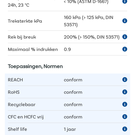
< 10% (ASTM D-1667)
24h, 23 °C
160 kPa (> 125 kPa, DIN
Treksterkte kPa
53571)
Rek bij breuk
200% (> 150%, DIN 53571)
Maximaal % indrukken
0.9
Toepassingen, Normen
REACH
conform
RoHS
conform
Recyclebaar
conform
CFC en HCFC vrij
conform
Shelf life
1 jaar