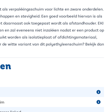
t als
verpakkingsschuim
voor lichte en zware onderdelen.
appen en stevigheid. Een goed voorbeeld hiervan is als
het daarnaast ook toegepast wordt als afstandhouder. EKI
n en zal eveneens niet inzakken nadat er een product op
uikt worden als isolatieplaat of afdichtingsmateriaal,
ar de witte variant van dit polyethyleenschuim? Bekijk dan
pen
im
cross linked