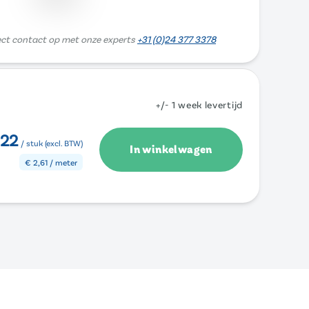
ect contact op met onze experts
+31 (0)24 377 3378
+/- 1 week levertijd
,22
/ stuk (excl. BTW)
In winkelwagen
€
2,61
/ meter