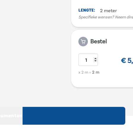
LENGTE
:
2 meter
Specifieke wensen? Neem dir
Bestel
€
5
x 2 m
=
2 m
cumenten