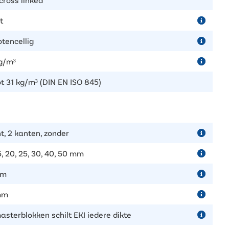
t
otencellig
g/m³
ot 31 kg/m³ (DIN EN ISO 845)
t, 2 kanten, zonder
5, 20, 25, 30, 40, 50 mm
mm
mm
masterblokken schilt EKI iedere dikte