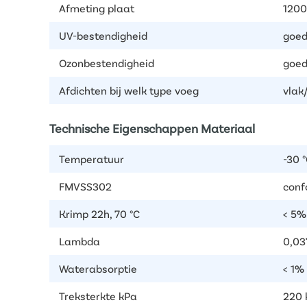
Afmeting plaat
1200
UV-bestendigheid
goe
Ozonbestendigheid
goe
Afdichten bij welk type voeg
vlak
Technische Eigenschappen Materiaal
Temperatuur
-30 °
FMVSS302
conf
Krimp 22h, 70 °C
< 5%
Lambda
0,0
Waterabsorptie
< 1%
Treksterkte kPa
220 