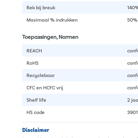
Rek bij breuk
140%
Maximaal % indrukken
50%
Toepassingen, Normen
REACH
conf
RoHS
conf
Recyclebaar
conf
CFC en HCFC vrij
conf
Shelf life
2 ja
HS code
3901
Disclaimer