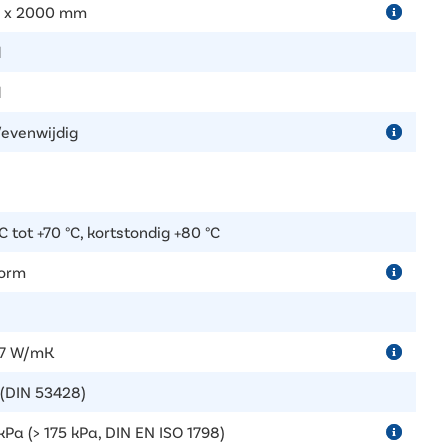
 x 2000 mm
d
d
/evenwijdig
C tot +70 °C, kortstondig +80 °C
orm
37 W/mK
 (DIN 53428)
kPa (> 175 kPa, DIN EN ISO 1798)