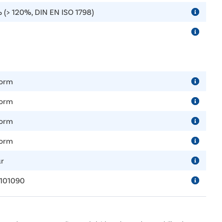
 (> 120%, DIN EN ISO 1798)
orm
orm
orm
orm
ar
101090