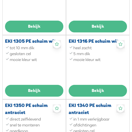
Bekijk
Bekijk
EKI 1305 PE schuim wit
EKI 1316 PE schuim wit
tot 10 mm dik
heel zacht
gesloten cel
5 mm dik
mooie kleur wit
mooie kleur wit
Bekijk
Bekijk
EKI 1350 PE schuim
EKI 1340 PE schuim
antraciet
antraciet
direct zelfklevend
in 1 mm verkrijgbaar
snel te monteren
afdichtingen
goedkoop
gesloten cel