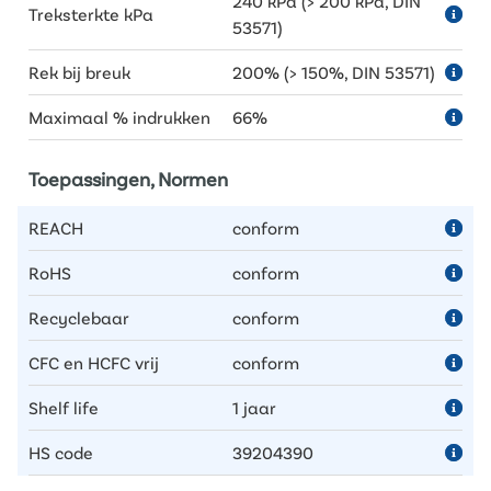
240 kPa (> 200 kPa, DIN
Treksterkte kPa
53571)
Rek bij breuk
200% (> 150%, DIN 53571)
Maximaal % indrukken
66%
Toepassingen, Normen
REACH
conform
RoHS
conform
Recyclebaar
conform
CFC en HCFC vrij
conform
Shelf life
1 jaar
HS code
39204390