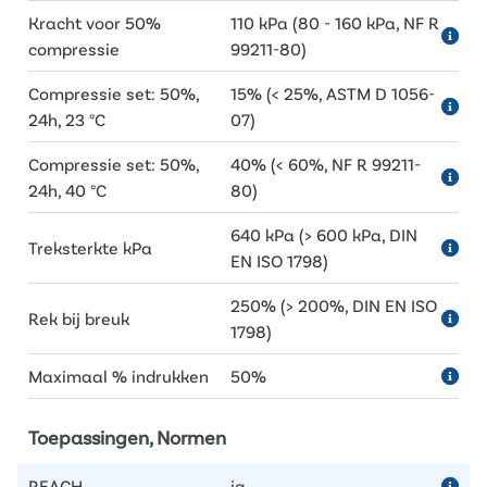
Kracht voor 50%
110 kPa (80 - 160 kPa, NF R
compressie
99211-80)
Compressie set: 50%,
15% (< 25%, ASTM D 1056-
24h, 23 °C
07)
Compressie set: 50%,
40% (< 60%, NF R 99211-
24h, 40 °C
80)
640 kPa (> 600 kPa, DIN
Treksterkte kPa
EN ISO 1798)
250% (> 200%, DIN EN ISO
Rek bij breuk
1798)
Maximaal % indrukken
50%
Toepassingen, Normen
REACH
ja