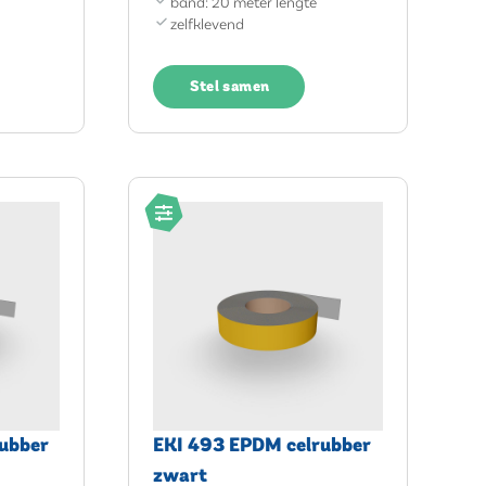
band: 20 meter lengte
zelfklevend
Stel samen
ubber
EKI 493 EPDM celrubber
zwart