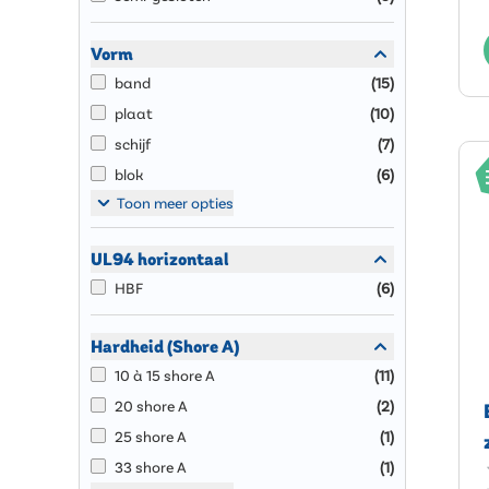
Vorm
band
(
15
)
plaat
(
10
)
schijf
(
7
)
blok
(
6
)
Toon meer opties
UL94 horizontaal
HBF
(
6
)
Hardheid (Shore A)
10 à 15 shore A
(
11
)
20 shore A
(
2
)
25 shore A
(
1
)
33 shore A
(
1
)