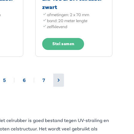
zwart
m
afmetingen: 2 x 70 mm
band: 20 meter lengte
zelfklevend
Stel samen
5
6
7
 Het celrubber is goed bestand tegen UV-straling en
ten celstructuur. Het wordt veel gebruikt als