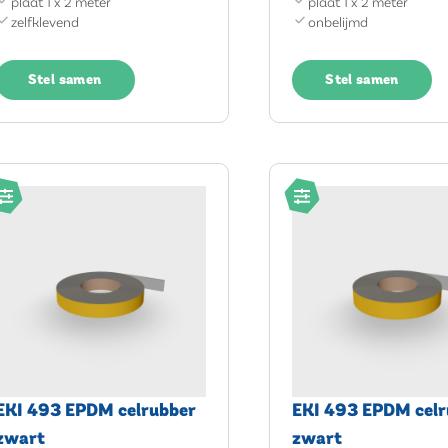
plaat 1 x 2 meter
plaat 1 x 2 meter
zelfklevend
onbelijmd
Stel samen
Stel samen
EKI 493 EPDM celrubber
EKI 493 EPDM celr
zwart
zwart