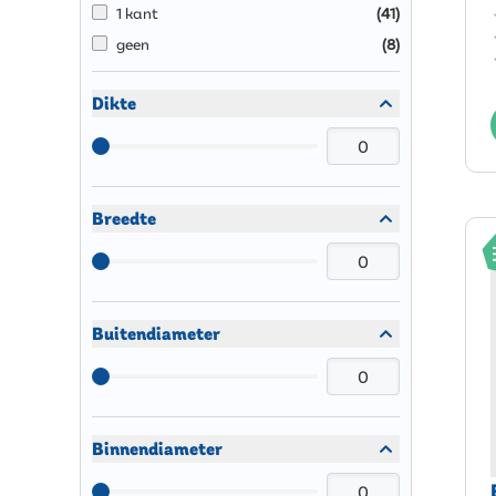
1 kant
(
41
)
geen
(
8
)
Dikte
Breedte
Buitendiameter
Binnendiameter