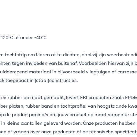
 120°C of onder -40°C
n tochtstrip om kieren af te dichten, dankzij zijn weerbesten
chten tegen invloeden van buitenaf. Voorbeelden hiervan zijn 
luiddempend materiaal in bijvoorbeeld vliegtuigen of carrosse
 toegepast in (staal)constructies.
M celrubber op maat gemaakt, levert EKI producten zoals
EPDM 
bber platen,
rubber band
en
tochtprofiel
van hoogstaande kwali
p de productpagina’s om jouw product op maat samen te stellen
k in kleine aantallen geleverd worden. Onze producten hebbe
ensen of vragen over onze producten of de technische specific