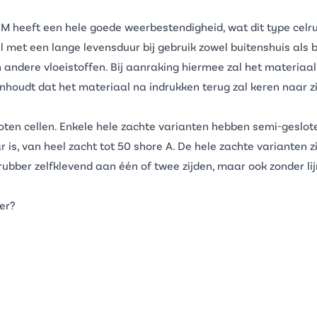
DM
heeft een hele goede weerbestendigheid, wat dit type
celr
 met een lange levensduur bij gebruik zowel buitenshuis als b
andere vloeistoffen. Bij aanraking hiermee zal het materiaal 
oudt dat het materiaal na indrukken terug zal keren naar zij
en cellen. Enkele hele zachte varianten hebben semi-gesloten
r is, van heel zacht tot 50 shore A. De hele zachte varianten 
ubber zelfklevend
aan één of twee zijden, maar ook zonder lij
er?