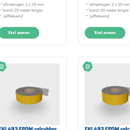
afmetingen: 2 x 25 mm
afmetingen: 2 x 30 m
band: 20 meter lengte
band: 20 meter lengte
zelfklevend
zelfklevend
Stel samen
Stel samen
EKI 493 EPDM celrubber
EKI 493 EPDM celr