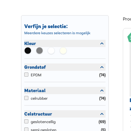
Pro
Verfijn je selectie:
Meerdere keuzes selecteren is mogelijk
Kleur
Grondstof
EPDM
(
74
)
Materiaal
celrubber
(
74
)
Celstructuur
geslotencellig
(
69
)
semi-gesloten
(
5
)