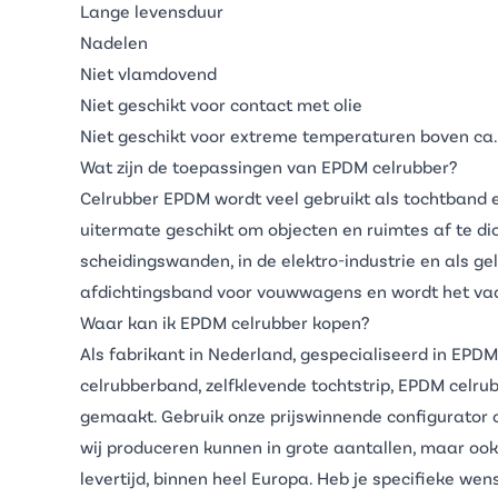
Lange levensduur
Nadelen
Niet vlamdovend
Niet geschikt voor contact met olie
Niet geschikt voor extreme temperaturen boven ca.
Wat zijn de toepassingen van EPDM celrubber?
Celrubber EPDM wordt veel gebruikt als tochtband e
uitermate geschikt om objecten en ruimtes af te di
scheidingswanden, in de elektro-industrie en als ge
afdichtingsband voor vouwwagens en wordt het vaak
Waar kan ik EPDM celrubber kopen?
Als fabrikant in Nederland, gespecialiseerd in EPD
celrubberband,
zelfklevende tochtstrip
, EPDM celru
gemaakt. Gebruik onze prijswinnende configurator o
wij produceren kunnen in grote aantallen, maar oo
levertijd, binnen heel Europa. Heb je specifieke w