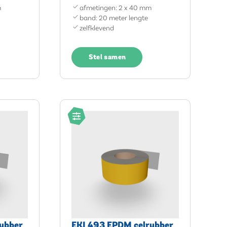
m
afmetingen: 2 x 40 mm
band: 20 meter lengte
zelfklevend
Stel samen
ubber
EKI 493 EPDM celrubber