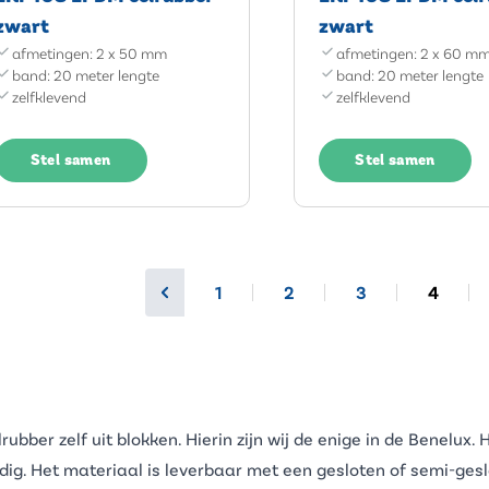
zwart
zwart
afmetingen: 2 x 50 mm
afmetingen: 2 x 60 m
band: 20 meter lengte
band: 20 meter lengte
zelfklevend
zelfklevend
Stel samen
Stel samen
1
2
3
4
ubber zelf uit blokken. Hierin zijn wij de enige in de Benelux.
ig. Het materiaal is leverbaar met een gesloten of semi-geslo