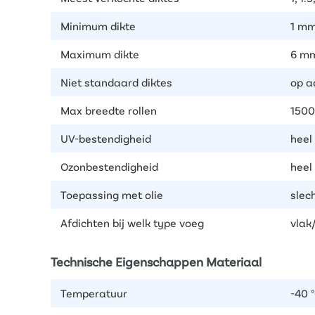
Minimum dikte
1 m
Maximum dikte
6 m
Niet standaard diktes
op a
Max breedte rollen
150
UV-bestendigheid
heel
Ozonbestendigheid
heel
Toepassing met olie
slec
Afdichten bij welk type voeg
vlak
Technische Eigenschappen Materiaal
Temperatuur
-40 °