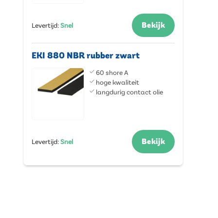
Bekijk
Levertijd
:
Snel
EKI 880 NBR rubber zwart
60 shore A
hoge kwaliteit
langdurig contact olie
Bekijk
Levertijd
:
Snel