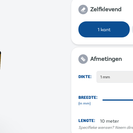
Zelfklevend
1 kant
Afmetingen
DIKTE
:
1 mm
BREEDTE
:
(in
mm
)
LENGTE
:
10 meter
Specifieke wensen? Neem dir