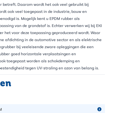
r
betreft. Daarom wordt het ook veel gebruikt bij
ordt ook veel toegepast in de
industrie
,
bouw
en
nodigd is. Mogelijk kent u EPDM rubber als
ssing van de grondstof is. Echter verwerken wij bij EKI
er het voor deze toepassing geproduceerd wordt. Waar
e afdichting in de automotive sector en als elektrische
egrubber
bij veeleisende zware opleggingen die een
rubber goed horizontale verplaatsingen en
t ook toegepast worden als schokdemping en
 bestendigheid tegen UV-straling en ozon van belang is.
pen
M