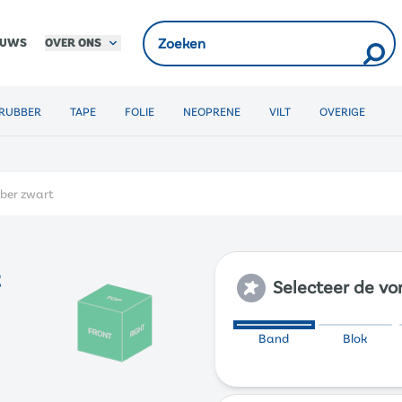
OVER ONS
EUWS
RUBBER
TAPE
FOLIE
NEOPRENE
VILT
OVERIGE
ber zwart
t
Selecteer de v
Band
Blok