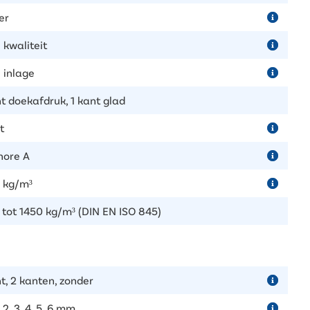
er
 kwaliteit
 inlage
nt doekafdruk, 1 kant glad
t
hore A
 kg/m³
 tot 1450 kg/m³ (DIN EN ISO 845)
t, 2 kanten, zonder
5, 2, 3, 4, 5, 6 mm