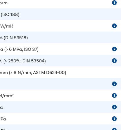
orm
 (ISO 188)
5 W/mK
% (DIN 53518)
a (> 6 MPa, ISO 37)
 (> 250%, DIN 53504)
/mm (> 8 N/mm, ASTM D624-00)
 N/mm²
Pa
MPa