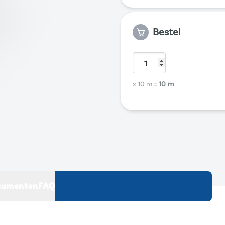
Bestel
x 10 m
=
10 m
cumenten
FAQ