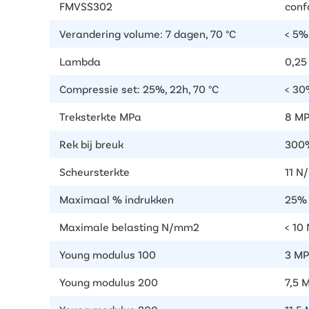
FMVSS302
conf
Verandering volume: 7 dagen, 70 °C
< 5%
Lambda
0,2
Compressie set: 25%, 22h, 70 °C
< 30
Treksterkte MPa
8 MP
Rek bij breuk
300%
Scheursterkte
11 N
Maximaal % indrukken
25%
Maximale belasting N/mm2
< 10
Young modulus 100
3 M
Young modulus 200
7,5 