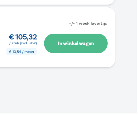
+/- 1 week levertijd
€
105,32
In winkelwagen
/ stuk (excl. BTW)
€
10,54
/ meter