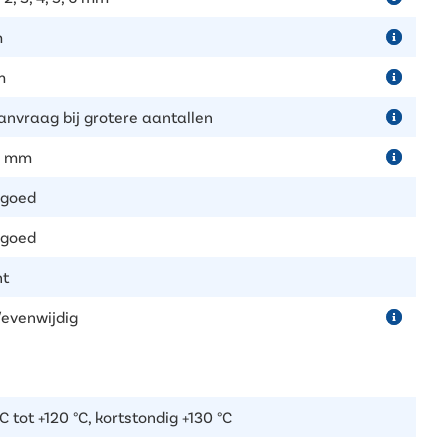
m
m
anvraag bij grotere aantallen
0 mm
 goed
 goed
ht
/evenwijdig
C tot +120 °C, kortstondig +130 °C