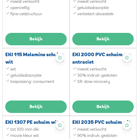
meest verkocht
meest verkocht
opencellig
geluidsabsorptie
fijne celstructuur
verbetert akoestiek
Bekijk
Bekijk
EKI 115 Melamine schuim
EKI 2000 PVC schuim
wit
antraciet
wit
meest verkocht
geluidsabsorptie
30% indruk: gesloten
toepassing: consument
SR: slow recovery
Bekijk
Bekijk
EKI 1307 PE schuim wit
EKI 2035 PVC schuim wit
tot 100 mm dik
meest verkocht
mooie kleur wit
90% indruk: gesloten