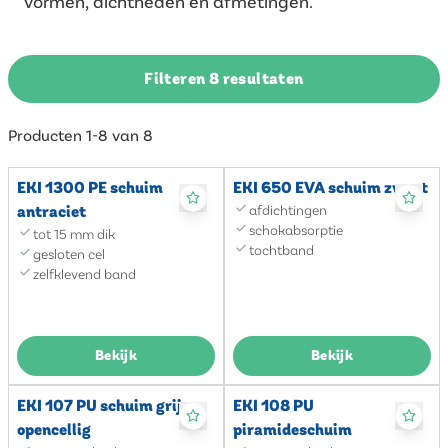
vormen, dichtheden en afmetingen.
Filteren 8 resultaten
Producten 1-8 van 8
EKI 1300 PE schuim
EKI 650 EVA schuim zwart
antraciet
afdichtingen
schokabsorptie
tot 15 mm dik
tochtband
gesloten cel
zelfklevend band
Bekijk
Bekijk
EKI 107 PU schuim grijs,
EKI 108 PU
opencellig
piramideschuim