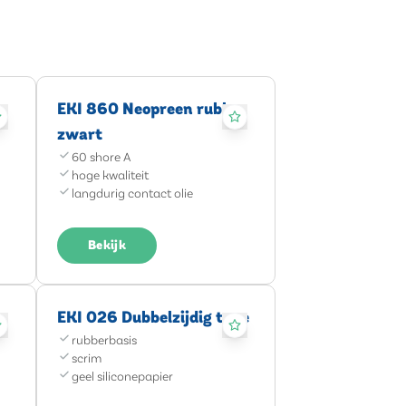
EKI 860 Neopreen rubber
zwart
60 shore A
hoge kwaliteit
langdurig contact olie
Bekijk
ie
EKI 026 Dubbelzijdig tape
rubberbasis
scrim
geel siliconepapier