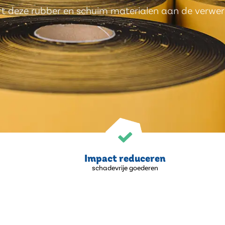
rt deze rubber en schuim materialen aan de verwer
Impact reduceren
schadevrije goederen