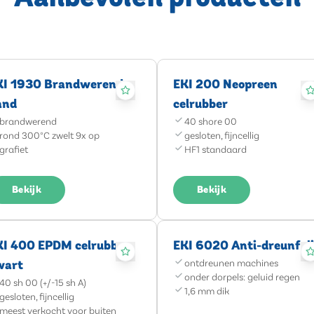
KI 1930 Brandwerend
EKI 200 Neopreen
and
celrubber
brandwerend
40 shore 00
rond 300°C zwelt 9x op
gesloten, fijncellig
grafiet
HF1 standaard
Bekijk
Bekijk
KI 400 EPDM celrubber
EKI 6020 Anti-dreunfol
wart
ontdreunen machines
onder dorpels: geluid regen
40 sh 00 (+/-15 sh A)
1,6 mm dik
gesloten, fijncellig
meest verkocht voor buiten