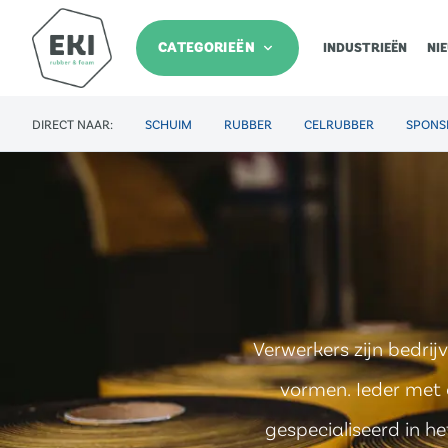
CATEGORIEËN
INDUSTRIEËN
NI
DIRECT NAAR:
SCHUIM
RUBBER
CELRUBBER
SPONS
Verwerkers zijn bedri
vormen. Ieder met 
gespecialiseerd in h