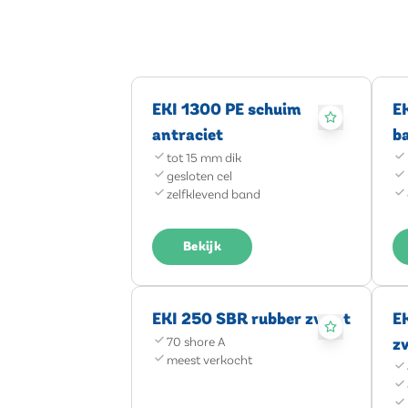
EKI 1300 PE schuim
E
antraciet
b
tot 15 mm dik
gesloten cel
zelfklevend band
Bekijk
EKI 250 SBR rubber zwart
E
70 shore A
z
meest verkocht