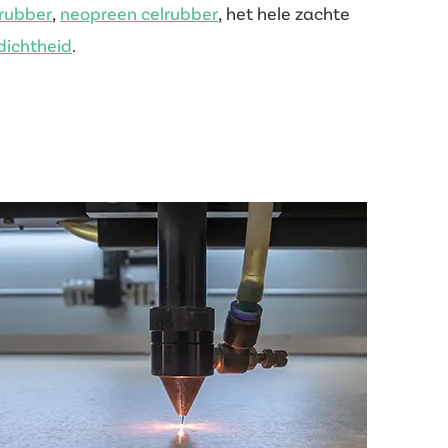
rubber
,
neopreen celrubber
, het hele zachte
dichtheid
.