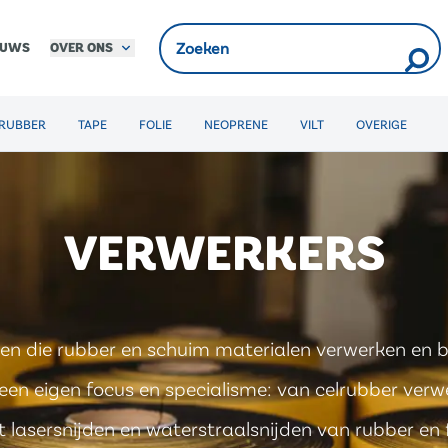
OVER ONS
EUWS
RUBBER
TAPE
FOLIE
NEOPRENE
VILT
OVERIGE
VERWERKERS
jven die rubber en schuim materialen verwerken en
een eigen focus en specialisme: van celrubber verwe
et lasersnijden en waterstraalsnijden van rubber en