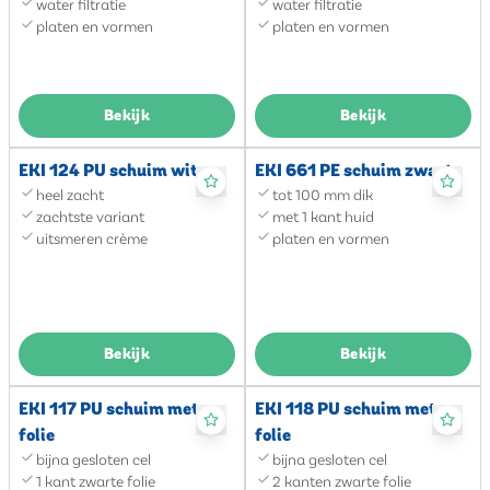
water filtratie
water filtratie
platen en vormen
platen en vormen
Bekijk
Bekijk
EKI 124 PU schuim wit
EKI 661 PE schuim zwart
heel zacht
tot 100 mm dik
zachtste variant
met 1 kant huid
uitsmeren crème
platen en vormen
Bekijk
Bekijk
EKI 117 PU schuim met
EKI 118 PU schuim met
folie
folie
bijna gesloten cel
bijna gesloten cel
1 kant zwarte folie
2 kanten zwarte folie