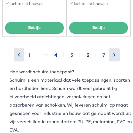
luchtdicht bouwen
luchtdicht bouwen
Bekijk
Bekijk
1
4
5
6
7
More pages
Hoe wordt schuim toegepast?
Schuim is een materiaal dat vele toepassingen, soorten
en hardheden kent. Schuim wordt veel gebruikt bij
bijvoorbeeld afdichtingen, verpakkingen en het
absorberen van schokken. Wij leveren schuim, op maat
gesneden voor industrie en bouw, dat gemaakt wordt uit
vijf verschillende grondstoffen:
PU
,
PE
,
melamine
,
PVC
en
EVA
.