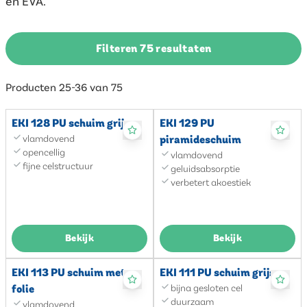
en EVA.
Filteren 75 resultaten
Producten 25-36 van 75
EKI 128 PU schuim grijs
EKI 129 PU
vlamdovend
piramideschuim
opencellig
vlamdovend
fijne celstructuur
geluidsabsorptie
verbetert akoestiek
Bekijk
Bekijk
EKI 113 PU schuim met
EKI 111 PU schuim grijs
folie
bijna gesloten cel
duurzaam
vlamdovend