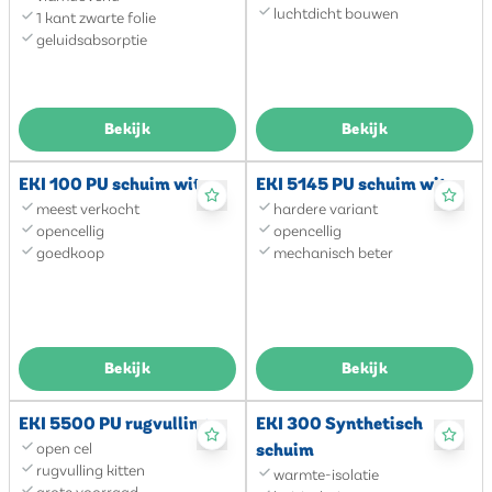
luchtdicht bouwen
1 kant zwarte folie
geluidsabsorptie
Bekijk
Bekijk
EKI 100 PU schuim wit
EKI 5145 PU schuim wit
meest verkocht
hardere variant
opencellig
opencellig
goedkoop
mechanisch beter
Bekijk
Bekijk
EKI 5500 PU rugvulling
EKI 300 Synthetisch
open cel
schuim
rugvulling kitten
warmte-isolatie
grote voorraad