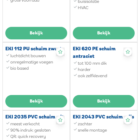
buisisolatie
HVAC
Bekijk
Bekijk
EKI 112 PU schuim zwart
EKI 620 PE schuim
luchtdicht bouwen
antraciet
onregelmatige voegen
tot 100 mm dik
bio based
harder
ook zelfklevend
Bekijk
Bekijk
EKI 2035 PVC schuim wit
EKI 2043 PVC schuim grijs
meest verkocht
zachter
90% indruk: gesloten
snelle montage
QR: quick recovery