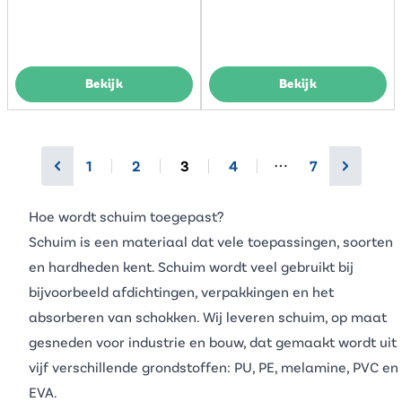
Bekijk
Bekijk
1
2
3
4
7
More pages
Hoe wordt schuim toegepast?
Schuim is een materiaal dat vele toepassingen, soorten
en hardheden kent. Schuim wordt veel gebruikt bij
bijvoorbeeld afdichtingen, verpakkingen en het
absorberen van schokken. Wij leveren schuim, op maat
gesneden voor industrie en bouw, dat gemaakt wordt uit
vijf verschillende grondstoffen:
PU
,
PE
,
melamine
,
PVC
en
EVA
.